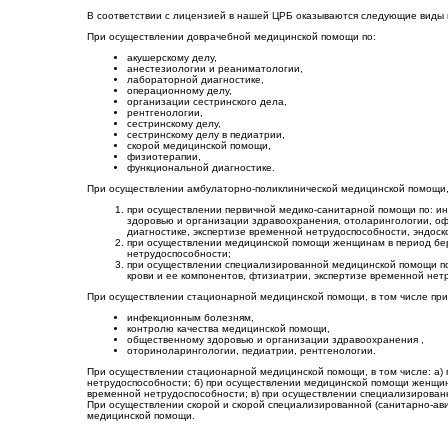
В соответствии с лицензией в нашей ЦРБ оказываются следующие виды
При осуществлении доврачебной медицинской помощи по:
акушерскому делу,
анестезиологии и реаниматологии,
лабораторной диагностике,
операционному делу,
организации сестринского дела,
рентгенологии,
сестринскому делу,
сестринскому делу в педиатрии,
скорой медицинской помощи,
физиотерапии,
функциональной диагностике.
При осуществлении амбулаторно-поликлинической медицинской помощи, 
при осуществлении первичной медико-санитарной помощи по: и
здоровью и организации здравоохранения, отоларингологии, офт
диагностике, экспертизе временной нетрудоспособности, эндоск
при осуществлении медицинской помощи женщинам в период бере
нетрудоспособности;
при осуществлении специализированной медицинской помощи по:
крови и ее компонентов, фтизиатрии, экспертизе временной нет
При осуществлении стационарной медицинской помощи, в том числе при
инфекционным болезням,
контролю качества медицинской помощи,
общественному здоровью и организации здравоохранения ,
оториноларингологии, педиатрии, рентгенологии.
При осуществлении стационарной медицинской помощи, в том числе: а)
нетрудоспособности; б) при осуществлении медицинской помощи женщина
временной нетрудоспособности; в) при осуществлении специализированн
При осуществлении скорой и скорой специализированной (санитарно-ави
медицинской помощи.