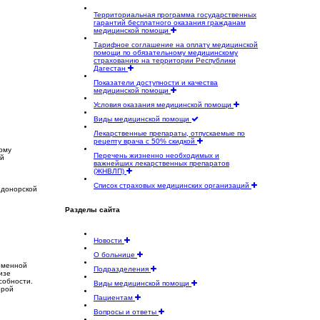
Территориальная программа государственных
гарантий бесплатного оказания гражданам
медицинской помощи
Тарифное соглашение на оплату медицинской
помощи по обязательному медицинскому
страхованию на территории Республики
Дагестан
Показатели доступности и качества
медицинской помощи
Условия оказания медицинской помощи
Виды медицинской помощи
Лекарственные препараты, отпускаемые по
рецепту врача с 50% скидкой
ому
Перечень жизненно необходимых и
ой
важнейших лекарственных препаратов
(ЖНВЛП)
Список страховых медицинских организаций
 донорской
Разделы сайта
Новости
О больнице
ременной
Подразделения
изе
собности.
Виды медицинской помощи
орой
Пациентам
Вопросы и ответы