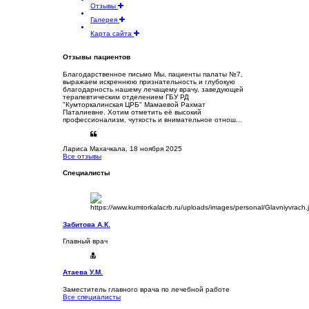
Отзывы
Галерея
Карта сайта
Отзывы пациентов
Благодарственное письмо Мы, пациенты палаты №7,
выражаем искреннюю признательность и глубокую
благодарность нашему лечащему врачу, заведующей
терапевтическим отделением ГБУ РД
"Кумторкалинская ЦРБ" Мамаевой Рахмат
Паталиевне. Хотим отметить её высокий
профессионализм, чуткость и внимательное отнош...
Лариса
Махачкала, 18 ноября 2025
Все отзывы
Специалисты
Забитова А.К.
Главный врач
Атаева У.М.
Заместитель главного врача по лечебной работе
Все специалисты