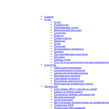
Главная
О нас
О нас
Руководство
Оказываемые услуги
Медицинский персонал
Структура
Новости
Режим работы
Вакансии
Устав
Лицензии
Нормативные документы
Галерея
Противодействие коррупции
Контакты
Охрана труда
ГО и ЧС и Антитеррористическая защищеннос
Структура
Районная поликлиника
Стационарные отделения
Скорая медицинская помощь
Женская консультация
Участковые больницы
Врачебные амбулатории
Фельдшерско-акушерские пункты
Пациентам
Участникам СВО и членам их семей
Запись на прием к врачу
Расписание приема специалистов
Диспансеризация
Госпитализация
Методические рекомендации по профилактиче
Я выбираю ЗОЖ
Территория обслуживания