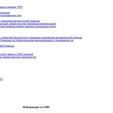
ощи в рамках ТПГГ
ранения
страхованных лиц
го оказания медицинской помощи
латные лекарства или денежная компенсация
ьной помощи в виде набора социальных услуг
 гарантий бесплатного оказания гражданам медицинской помощи
й помощи по обязательному медицинскому страхованию на
ской помощи
цепту врача с 50% скидкой
х лекарственных препаратов
СП
Информация по ОМС