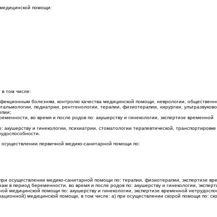
 медицинской помощи:
в том числе:
нфекционным болезням, контролю качества медицинской помощи, неврологии, общественн
альмологии, педиатрии, рентгенологии, терапии, физиотерапии, хирургии, ультразвуков
опии;
менности, во время и после родов по: акушерству и гинекологии, экспертизе временной
 акушерству и гинекологии, психиатрии, стоматологии терапевтической, транспортировке
рудоспособности.
 осуществлении первичной медико-санитарной помощи по:
 при осуществлении медико-санитарной помощи по: терапии, физиотерапии, экспертизе в
м в период беременности, во время и после родов по: акушерству и гинекологии, эксперт
ой медицинской помощи по: акушерству и гинекологии, экспертизе временной нетрудоспо
ационной) медицинской помощи, в том числе: а) при осуществлении скорой помощи по: ск