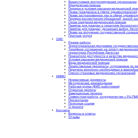
Вышестоящие контролирующие организации
Юридическая помощь
Порядок и условия оказания медицинской пом
Права гражданина в сфере здравоохранения
Права застрахованных лиц в сфере здравоох
Порядок рассмотрения обращений, жалоб за
Сроки ожидания медицинской помощи
Памятка для граждан о гарантиях бесплатно
Памятка для граждан, делающих выбор: бесп
Право на получение государственной социал
Платные услуги
ОМС
Режим работы
Территориальная программа государственных
Тарифное соглашение на оплату медицинско
территории Республики Дагестан
Показатели доступности и качества медицин
Условия оказания медицинской помощи
Виды медицинской помощи
Лекарственные препараты, отпускаемые по ре
Перечень жизненно необходимых и важнейши
Список страховых медицинских организаций
НММО
Нормативные документы
Методические рекомендации
Рабочая группа (ФИО работников)
Открытые проекты
Завершенные проекты
Совместная работа, сотрудничество с РЦ ПМ
Презентации
Полезные ссылки
О проекте
Контакты
Вопросы и ответы
Отзывы