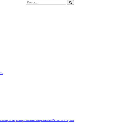
ть
скому консультированию пациентов 65 лет и старше