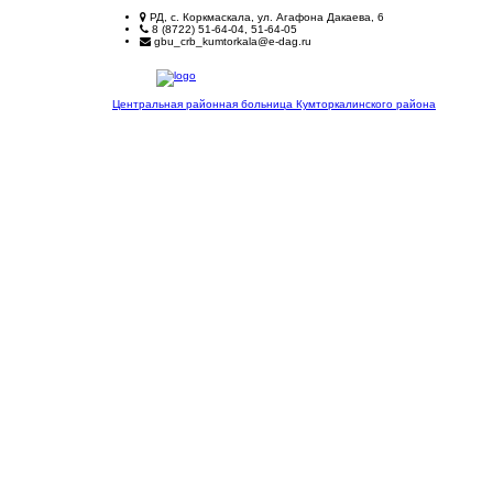
РД, с. Коркмаскала, ул. Агафона Дакаева, 6
8 (8722) 51-64-04, 51-64-05
gbu_crb_kumtorkala@e-dag.ru
Центральная районная больница
Кумторкалинского района