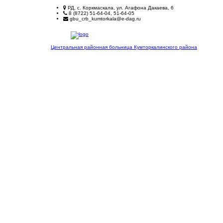
РД, с. Коркмаскала, ул. Агафона Дакаева, 6
8 (8722) 51-64-04, 51-64-05
gbu_crb_kumtorkala@e-dag.ru
Центральная районная больница
Кумторкалинского района