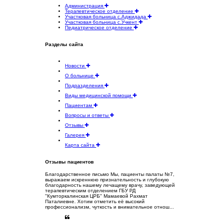
Администрация
Терапевтическое отделение
Участковая больница с.Аджидада
Участковая больница с.Учкент
Педиатрическое отделение
Разделы сайта
Новости
О больнице
Подразделения
Виды медицинской помощи
Пациентам
Вопросы и ответы
Отзывы
Галерея
Карта сайта
Отзывы пациентов
Благодарственное письмо Мы, пациенты палаты №7,
выражаем искреннюю признательность и глубокую
благодарность нашему лечащему врачу, заведующей
терапевтическим отделением ГБУ РД
"Кумторкалинская ЦРБ" Мамаевой Рахмат
Паталиевне. Хотим отметить её высокий
профессионализм, чуткость и внимательное отнош...