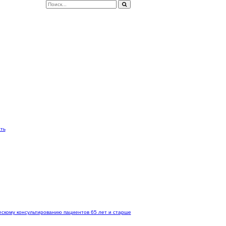
ть
скому консультированию пациентов 65 лет и старше