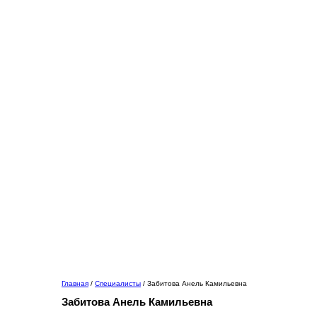
Главная
/
Специалисты
/
Забитова Анель Камильевна
Забитова
Анель Камильевна