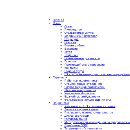
Главная
О нас
О нас
Руководство
Оказываемые услуги
Медицинский персонал
Структура
Новости
Режим работы
Вакансии
Устав
Лицензии
Нормативные документы
Галерея
Противодействие коррупции
Контакты
Охрана труда
ГО и ЧС и Антитеррористическая защищеннос
Структура
Районная поликлиника
Стационарные отделения
Скорая медицинская помощь
Женская консультация
Участковые больницы
Врачебные амбулатории
Фельдшерско-акушерские пункты
Пациентам
Участникам СВО и членам их семей
Запись на прием к врачу
Расписание приема специалистов
Диспансеризация
Госпитализация
Методические рекомендации по профилактиче
Я выбираю ЗОЖ
Территория обслуживания