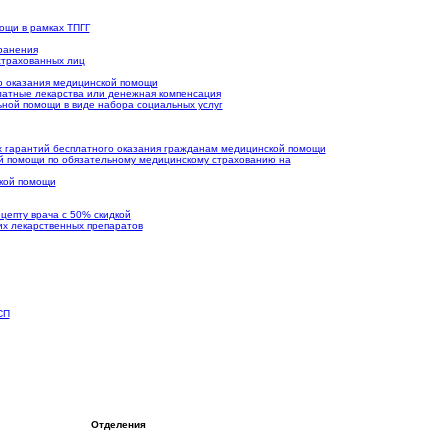
ощи в рамках ТПГГ
ранения
страхованных лиц
го оказания медицинской помощи
латные лекарства или денежная компенсация
ьной помощи в виде набора социальных услуг
 гарантий бесплатного оказания гражданам медицинской помощи
й помощи по обязательному медицинскому страхованию на
ской помощи
цепту врача с 50% скидкой
х лекарственных препаратов
СП
Отделения