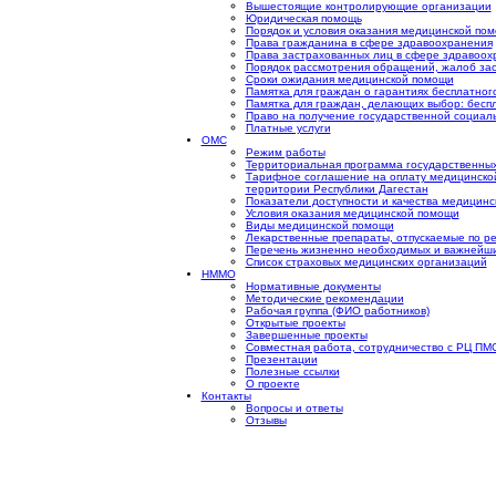
Вышестоящие контролирующие организации
Юридическая помощь
Порядок и условия оказания медицинской пом
Права гражданина в сфере здравоохранения
Права застрахованных лиц в сфере здравоох
Порядок рассмотрения обращений, жалоб за
Сроки ожидания медицинской помощи
Памятка для граждан о гарантиях бесплатно
Памятка для граждан, делающих выбор: бесп
Право на получение государственной социал
Платные услуги
ОМС
Режим работы
Территориальная программа государственных
Тарифное соглашение на оплату медицинско
территории Республики Дагестан
Показатели доступности и качества медицин
Условия оказания медицинской помощи
Виды медицинской помощи
Лекарственные препараты, отпускаемые по ре
Перечень жизненно необходимых и важнейши
Список страховых медицинских организаций
НММО
Нормативные документы
Методические рекомендации
Рабочая группа (ФИО работников)
Открытые проекты
Завершенные проекты
Совместная работа, сотрудничество с РЦ ПМ
Презентации
Полезные ссылки
О проекте
Контакты
Вопросы и ответы
Отзывы