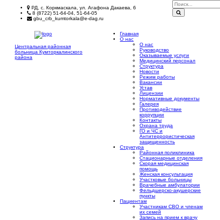
РД, с. Коркмаскала, ул. Агафона Дакаева, 6
8 (8722) 51-64-04, 51-64-05
gbu_crb_kumtorkala@e-dag.ru
Главная
О нас
О нас
Центральная районная
Руководство
больница
Кумторкалинского
Оказываемые услуги
района
Медицинский персонал
Структура
Новости
Режим работы
Вакансии
Устав
Лицензии
Нормативные документы
Галерея
Противодействие
коррупции
Контакты
Охрана труда
ГО и ЧС и
Антитеррористическая
защищенность
Структура
Районная поликлиника
Стационарные отделения
Скорая медицинская
помощь
Женская консультация
Участковые больницы
Врачебные амбулатории
Фельдшерско-акушерские
пункты
Пациентам
Участникам СВО и членам
их семей
Запись на прием к врачу