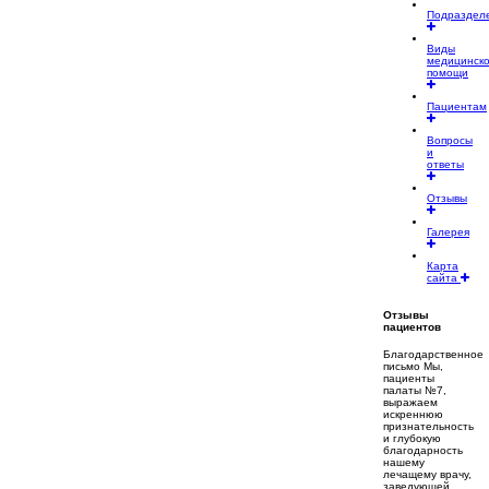
Подраздел
Виды
медицинск
помощи
Пациентам
Вопросы
и
ответы
Отзывы
Галерея
Карта
сайта
Отзывы
пациентов
Благодарственное
письмо Мы,
пациенты
палаты №7,
выражаем
искреннюю
признательность
и глубокую
благодарность
нашему
лечащему врачу,
заведующей