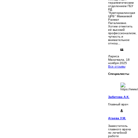
терапевтическим
отделением ГБУ
РД
"Кумторкалинская
ЦРБ" Мамаевой
Рахмат
Паталиевне.
Хотим отметить
её высокий
профессионализм,
чуткость и
внимательное
отнош...
Лариса
Махачкала, 18
ноября 2025
Все отзывы
Специалисты
Забитова А.К.
Главный врач
Атаева У.М.
Заместитель
главного врача
по лечебной
работе