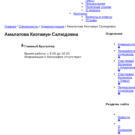
ПМСП
Презентации
Полезные ссылки
О проекте
Контакты
Вопросы и ответы
Отзывы
Главная
/
Специалисты
/
Администрация
/
Амалатова Кизтамун Салюдовна
Амалатова
Кизтамун Салюдовна
Отделения
Администр
Главный Бухгалтер
Терапевтич
Время работы: с 8.00 до 16.20
отделение
Информация о биографии отсутствует
Участковая
больница
с.Аджидад
Участковая
больница
с.Учкент
Педиатрич
отделение
Разделы сайта
Новости
О
больнице