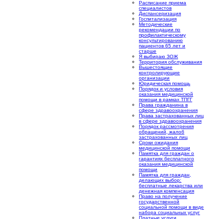
Расписание приема
специалистов
Диспансеризация
Госпитализация
Методические
рекомендации по
профилактическому
консультированию
пациентов 65 лет и
старше
Я выбираю ЗОЖ
Территория обслуживания
Вышестоящие
контролирующие
организации
Юридическая помощь
Порядок и условия
оказания медицинской
помощи в рамках ТПГГ
Права гражданина в
сфере здравоохранения
Права застрахованных лиц
в сфере здравоохранения
Порядок рассмотрения
обращений, жалоб
застрахованных лиц
Сроки ожидания
медицинской помощи
Памятка для граждан о
гарантиях бесплатного
оказания медицинской
помощи
Памятка для граждан,
делающих выбор:
бесплатные лекарства или
денежная компенсация
Право на получение
государственной
социальной помощи в виде
набора социальных услуг
Платные услуги