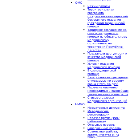
ОМС
Режим работы
Территориальная
программа
государственных гарантий
бесплатного оказания
гражданам медицинской
помощи
Тарифное соглашение на
оплату медицинской
помощи по обязательному
медицинскому
страхованию на
территории Республики
Дагестан
Показатели доступности и
качества медицинской
помощи
Условия оказания
медицинской помощи
Виды медицинской
помощи
Лекарственные препараты,
отпускаемые по рецепту
врача с 50% скидкой
Перечень жизненно
необходимых и важнейших
лекарственных препаратов
Список страховых
медицинских организаций
НММО
Нормативные документы
Методические
рекомендации
Рабочая группа (ФИО
работников)
Открытые проекты
Завершенные проекты
Совместная работа,
сотрудничество с РЦ